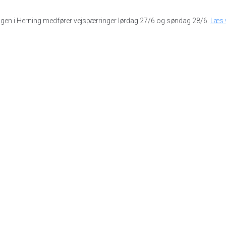
ugen i Herning medfører vejspærringer lørdag 27/6 og søndag 28/6.
Læs 