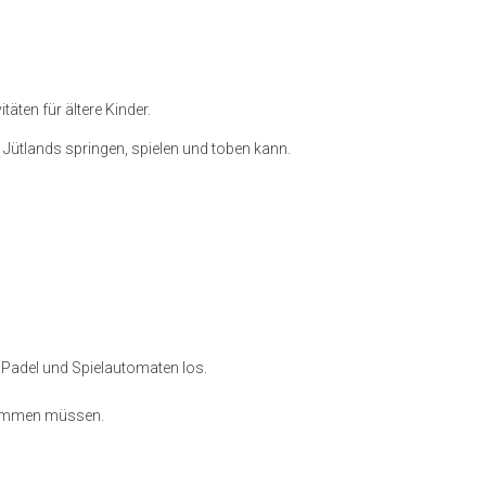
täten für ältere Kinder.
ütlands springen, spielen und toben kann.
 Padel und Spielautomaten los.
nkommen müssen.