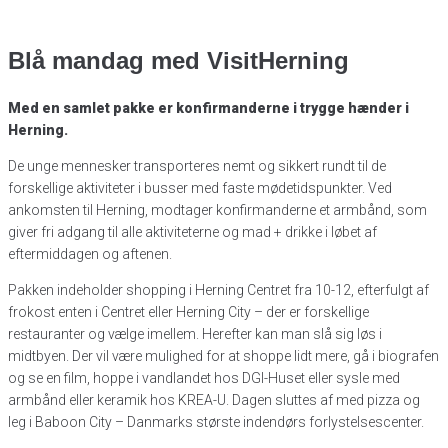
Blå mandag med VisitHerning
Med en samlet pakke er konfirmanderne i trygge hænder i
Herning.
De unge mennesker transporteres nemt og sikkert rundt til de
forskellige aktiviteter i busser med faste mødetidspunkter. Ved
ankomsten til Herning, modtager konfirmanderne et armbånd, som
giver fri adgang til alle aktiviteterne og mad + drikke i løbet af
eftermiddagen og aftenen.
Pakken indeholder shopping i Herning Centret fra 10-12, efterfulgt af
frokost enten i Centret eller Herning City – der er forskellige
restauranter og vælge imellem. Herefter kan man slå sig løs i
midtbyen. Der vil være mulighed for at shoppe lidt mere, gå i biografen
og se en film, hoppe i vandlandet hos DGI-Huset eller sysle med
armbånd eller keramik hos KREA-U. Dagen sluttes af med pizza og
leg i Baboon City – Danmarks største indendørs forlystelsescenter.