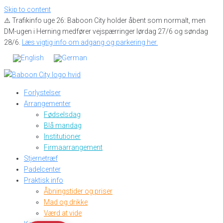
Skip to content
⚠️ Trafikinfo uge 26: Baboon City holder åbent som normalt, men
DM-ugen i Herning medfører vejspærringer lørdag 27/6 og søndag
28/6.
Læs vigtig info om adgang og parkering her.
Forlystelser
Arrangementer
Fødselsdag
Blå mandag
Institutioner
Firmaarrangement
Stjernetræf
Padelcenter
Praktisk info
Åbningstider og priser
Mad og drikke
Værd at vide