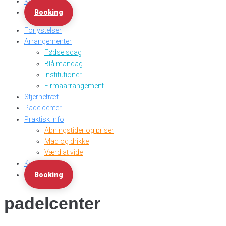
Kontakt
Booking
Forlystelser
Arrangementer
Fødselsdag
Blå mandag
Institutioner
Firmaarrangement
Stjernetræf
Padelcenter
Praktisk info
Åbningstider og priser
Mad og drikke
Værd at vide
Kontakt
Booking
padelcenter