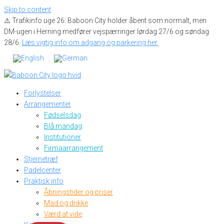
Skip to content
⚠️ Trafikinfo uge 26: Baboon City holder åbent som normalt, men
DM-ugen i Herning medfører vejspærringer lørdag 27/6 og søndag
28/6.
Læs vigtig info om adgang og parkering her.
Forlystelser
Arrangementer
Fødselsdag
Blå mandag
Institutioner
Firmaarrangement
Stjernetræf
Padelcenter
Praktisk info
Åbningstider og priser
Mad og drikke
Værd at vide