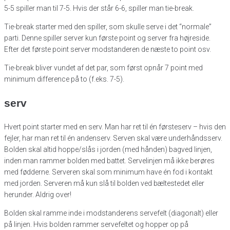
5-5 spiller man til 7-5. Hvis der står 6-6, spiller man tie-break.
Tie-break starter med den spiller, som skulle serve i det “normale”
parti. Denne spiller server kun første point og server fra højreside.
Efter det første point server modstanderen de næste to point osv.
Tie-break bliver vundet af det par, som først opnår 7 point med
minimum difference på to (f.eks. 7-5).
serv
Hvert point starter med en serv. Man har ret til én førsteserv – hvis den
fejler, har man ret til én andenserv. Serven skal være underhåndsserv.
Bolden skal altid hoppe/slås i jorden (med hånden) bagved linjen,
inden man rammer bolden med battet. Servelinjen må ikke berøres
med fødderne. Serveren skal som minimum have én fod i kontakt
med jorden. Serveren må kun slå til bolden ved bæltestedet eller
herunder. Aldrig over!
Bolden skal ramme inde i modstanderens servefelt (diagonalt) eller
på linjen. Hvis bolden rammer servefeltet og hopper op på