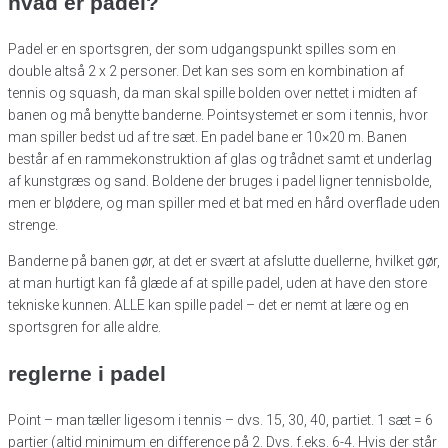
hvad er padel?
Padel er en sportsgren, der som udgangspunkt spilles som en
double altså 2 x 2 personer. Det kan ses som en kombination af
tennis og squash, da man skal spille bolden over nettet i midten af
banen og må benytte banderne. Pointsystemet er som i tennis, hvor
man spiller bedst ud af tre sæt. En padel bane er 10×20 m. Banen
består af en rammekonstruktion af glas og trådnet samt et underlag
af kunstgræs og sand. Boldene der bruges i padel ligner tennisbolde,
men er blødere, og man spiller med et bat med en hård overflade uden
strenge.
Banderne på banen gør, at det er svært at afslutte duellerne, hvilket gør,
at man hurtigt kan få glæde af at spille padel, uden at have den store
tekniske kunnen. ALLE kan spille padel – det er nemt at lære og en
sportsgren for alle aldre.
reglerne i padel
Point
–
man tæller ligesom i tennis – dvs. 15, 30, 40, partiet. 1 sæt = 6
partier (altid minimum en difference på 2. Dvs. f.eks. 6-4. Hvis der står