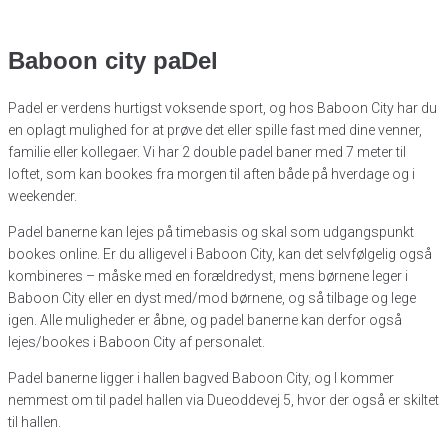
Baboon city paDel
Padel er verdens hurtigst voksende sport, og hos Baboon City har du
en oplagt mulighed for at prøve det eller spille fast med dine venner,
familie eller kollegaer. Vi har 2 double padel baner med 7 meter til
loftet, som kan bookes fra morgen til aften både på hverdage og i
weekender.
Padel banerne kan lejes på timebasis og skal som udgangspunkt
bookes online. Er du alligevel i Baboon City, kan det selvfølgelig også
kombineres – måske med en forældredyst, mens børnene leger i
Baboon City eller en dyst med/mod børnene, og så tilbage og lege
igen. Alle muligheder er åbne, og padel banerne kan derfor også
lejes/bookes i Baboon City af personalet.
Padel banerne ligger i hallen bagved Baboon City, og I kommer
nemmest om til padel hallen via Dueoddevej 5, hvor der også er skiltet
til hallen.