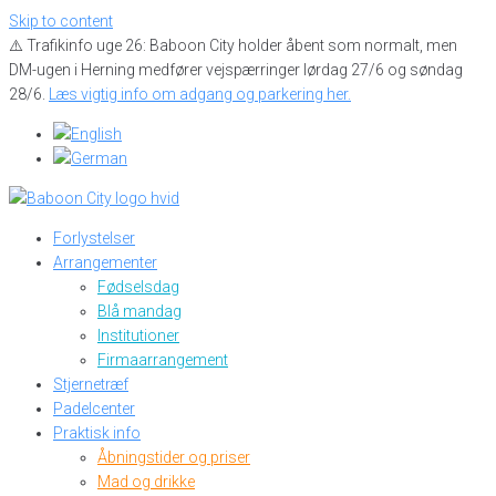
Skip to content
⚠️ Trafikinfo uge 26: Baboon City holder åbent som normalt, men
DM-ugen i Herning medfører vejspærringer lørdag 27/6 og søndag
28/6.
Læs vigtig info om adgang og parkering her.
Forlystelser
Arrangementer
Fødselsdag
Blå mandag
Institutioner
Firmaarrangement
Stjernetræf
Padelcenter
Praktisk info
Åbningstider og priser
Mad og drikke