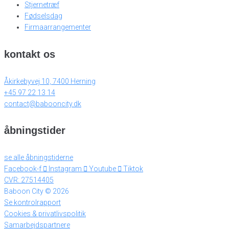
Stjernetræf
Fødselsdag
Firmaarrangementer
kontakt os
Åkirkebyvej 10, 7400 Herning
+45 97 22 13 14
contact@babooncity.dk
åbningstider
se alle åbningstiderne
Facebook-f
Instagram
Youtube
Tiktok
CVR: 27514405
Baboon City © 2026
Se kontrolrapport
Cookies & privatlivspolitik
Samarbejdspartnere