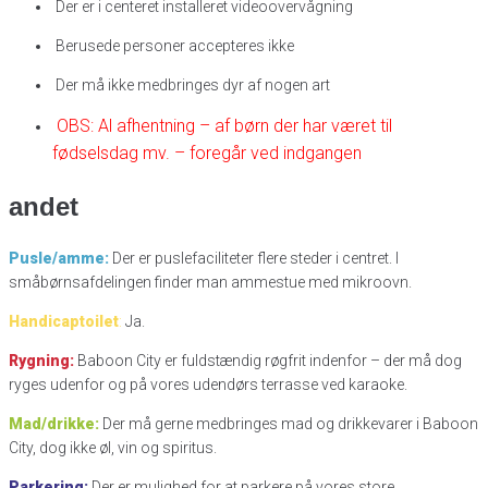
Der er i centeret installeret videoovervågning
Berusede personer accepteres ikke
Der må ikke medbringes dyr af nogen art
OBS: Al afhentning – af børn der har været til
fødselsdag mv. – foregår ved indgangen
andet
Pusle/amme:
Der er puslefaciliteter flere steder i centret. I
småbørnsafdelingen finder man ammestue med mikroovn.
Handicaptoilet
:
Ja.
Rygning:
Baboon City er fuldstændig røgfrit indenfor – der må dog
ryges udenfor og på vores udendørs terrasse ved karaoke.
Mad/drikke:
Der må gerne medbringes mad og drikkevarer i Baboon
City, dog ikke øl, vin og spiritus.
Parkering:
Der er mulighed for at parkere på vores store