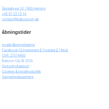
Åkirkebyvej 10, 7400 Herning
+45 97 22 13 14
contact@babooncity.dk
åbningstider
se alle åbningstiderne
Facebook-f
Instagram
Youtube
Tiktok
CVR: 27514405
Baboon City © 2026
Se kontrolrapport
Cookies & privatlivspolitik
Samarbejdspartnere