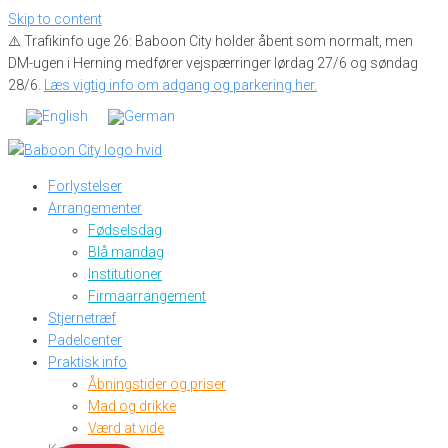
Skip to content
⚠️ Trafikinfo uge 26: Baboon City holder åbent som normalt, men
DM-ugen i Herning medfører vejspærringer lørdag 27/6 og søndag
28/6.
Læs vigtig info om adgang og parkering her.
Forlystelser
Arrangementer
Fødselsdag
Blå mandag
Institutioner
Firmaarrangement
Stjernetræf
Padelcenter
Praktisk info
Åbningstider og priser
Mad og drikke
Værd at vide