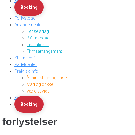
Kontakt
Booking
Forlystelser
Arrangementer
Fødselsdag
Blå mandag
Institutioner
Firmaarrangement
Stjernetræf
Padelcenter
Praktisk info
Åbningstider og priser
Mad og drikke
Værd at vide
Kontakt
Booking
forlystelser