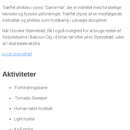
Træffet afvikles i vores “Game Hal”, der er indrettet med forskellige
tekniske og fysiske udfordringer. Træffet styres af en medfølgende
instruktør og afvikles som holdkamp i udvalgte discipliner.
Når I booker Stjernetræf, får I også mulighed for at bruge resten af
forlystelserne i Baboon City i 4 timer før/efter jeres Stjernetræf, uden
at I skal betale ekstra.
book stjernetræf
Aktiviteter
Forhindringsbane
Tornado Sweeper
Human table football
Light hunter
4 på stribe