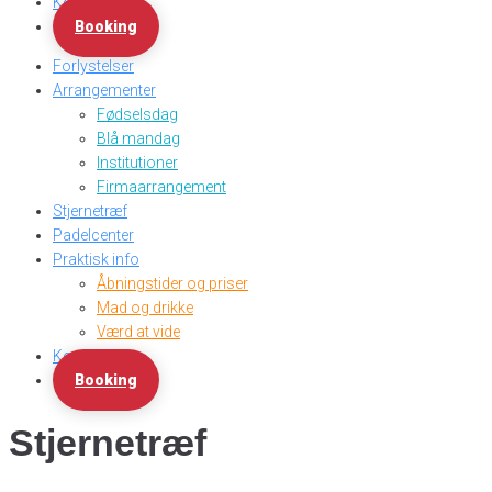
Kontakt
Booking
Forlystelser
Arrangementer
Fødselsdag
Blå mandag
Institutioner
Firmaarrangement
Stjernetræf
Padelcenter
Praktisk info
Åbningstider og priser
Mad og drikke
Værd at vide
Kontakt
Booking
Stjernetræf