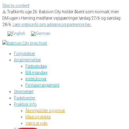
Skip to content
⚠️ Trafikinfo uge 26: Baboon City holder åbent som normalt, men
DM-ugen i Herning medfører vejspærringer lørdag 27/6 og søndag
28/6.
Læs vigtig info om adgang og parkering her.
Forlystelser
Arrangementer
Fødselsdag
Blå mandag
Institutioner
Firmaarrangement
Stjernetræf
Padelcenter
Praktisk info
Åbningstider og priser
Mad og drikke
Værd at vide