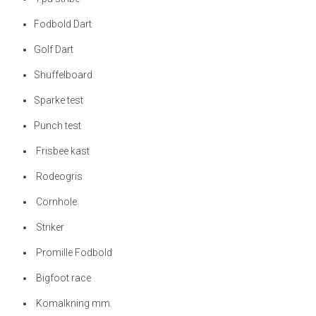
Fodbold Dart
Golf Dart
Shuffelboard
Sparke test
Punch test
Frisbee kast
Rodeogris
Cornhole
Striker
Promille Fodbold
Bigfoot race
Komalkning mm.