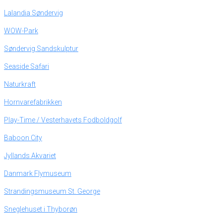
Lalandia Søndervig
WOW-Park
Søndervig Sandskulptur
Seaside Safari
Naturkraft
Hornvarefabrikken
Play-Time / Vesterhavets Fodboldgolf
Baboon City
Jyllands Akvariet
Danmark Flymuseum
Strandingsmuseum St. George
Sneglehuset i Thyborøn