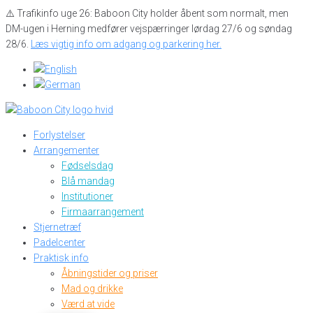
Skip
⚠️ Trafikinfo uge 26: Baboon City holder åbent som normalt, men
to
DM-ugen i Herning medfører vejspærringer lørdag 27/6 og søndag
content
28/6.
Læs vigtig info om adgang og parkering her.
Forlystelser
Arrangementer
Fødselsdag
Blå mandag
Institutioner
Firmaarrangement
Stjernetræf
Padelcenter
Praktisk info
Åbningstider og priser
Mad og drikke
Værd at vide