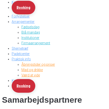
Kontakt
Booking
Forlystelser
Arrangementer
Fødselsdag
Blå mandag
Institutioner
Firmaarrangement
Stjernetræf
Padelcenter
Praktisk info
Åbningstider og priser
Mad og drikke
Værd at vide
Kontakt
Booking
Samarbejdspartnere