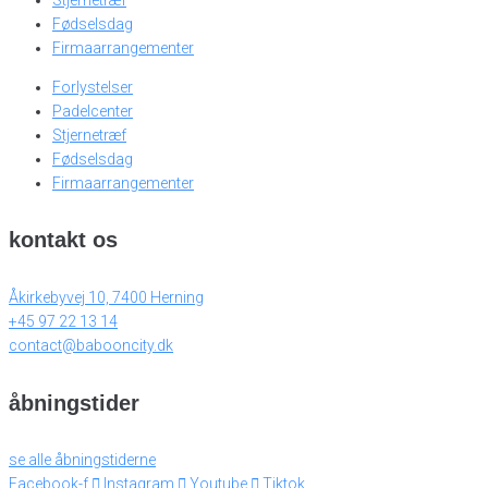
Fødselsdag
Firmaarrangementer
Forlystelser
Padelcenter
Stjernetræf
Fødselsdag
Firmaarrangementer
kontakt os
Åkirkebyvej 10, 7400 Herning
+45 97 22 13 14
contact@babooncity.dk
åbningstider
se alle åbningstiderne
Facebook-f
Instagram
Youtube
Tiktok