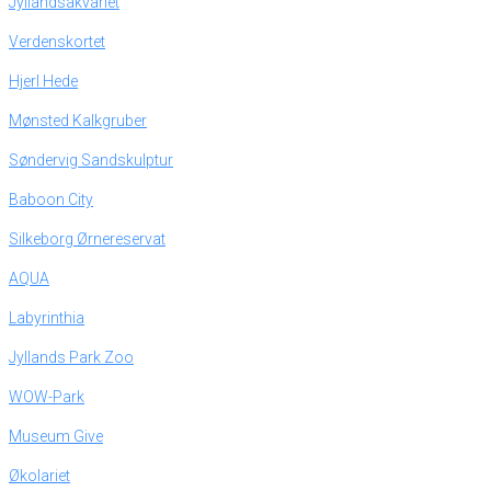
Jyllandsakvariet
Verdenskortet
Hjerl Hede
Mønsted Kalkgruber
Søndervig Sandskulptur
Baboon City
Silkeborg Ørnereservat
AQUA
Labyrinthia
Jyllands Park Zoo
WOW-Park
Museum Give
Økolariet