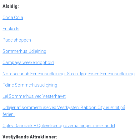
Alsidig:
Coca Cola
Frisko Is
Padelshoppen
Sommerhus Udlejning
Campaya weekendophold
Nordseeurlab Feriehusudlejning- Steen Jørgensen Feriehusudlejning
Feline Sommerhusudlejning
Lej Sommerhus ved Vesterhavet
Udlejer af sommerhuse ved Vestkysten: Baboon City er et hit på
ferien!
Oplev Danmark – Oplevelser og overnatninger i hele landet
Vestjyllands Attraktioner: