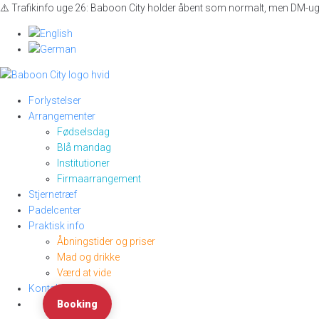
Skip
⚠️ Trafikinfo uge 26: Baboon City holder åbent som normalt, men DM-ug
to
content
Forlystelser
Arrangementer
Fødselsdag
Blå mandag
Institutioner
Firmaarrangement
Stjernetræf
Padelcenter
Praktisk info
Åbningstider og priser
Mad og drikke
Værd at vide
Kontakt
Booking