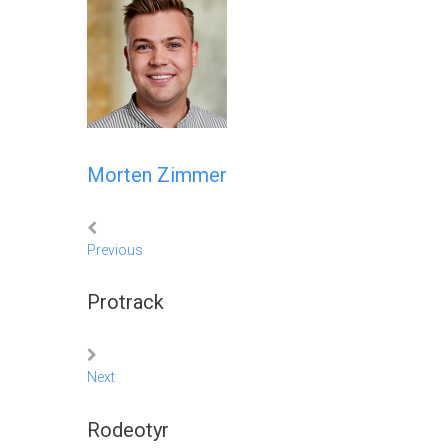
Morten Zimmer
Previous
Indlægsnavigation
Previous
Protrack
Next
Next
Rodeotyr