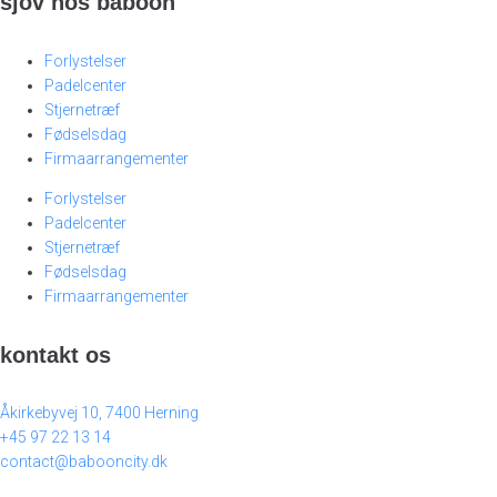
sjov hos baboon
Forlystelser
Padelcenter
Stjernetræf
Fødselsdag
Firmaarrangementer
Forlystelser
Padelcenter
Stjernetræf
Fødselsdag
Firmaarrangementer
kontakt os
Åkirkebyvej 10, 7400 Herning
+45 97 22 13 14
contact@babooncity.dk